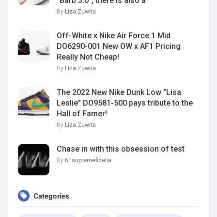
"Barb 3.0", there is also a "
By
Liza Zuwita
Off-White x Nike Air Force 1 Mid
DO6290-001 New OW x AF1 Pricing
Really Not Cheap!
By
Liza Zuwita
The 2022 New Nike Dunk Low "Lisa
Leslie" DO9581-500 pays tribute to the
Hall of Famer!
By
Liza Zuwita
Chase in with this obsession of test
By
61supremefidelia
Categories