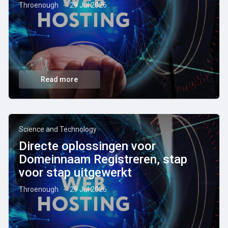
Throenough
29 Jul 2026
·
Read more
Science and Technology
Directe oplossingen voor
Domeinnaam Registreren, stap
voor stap uitgewerkt
Throenough
29 Jul 2026
·