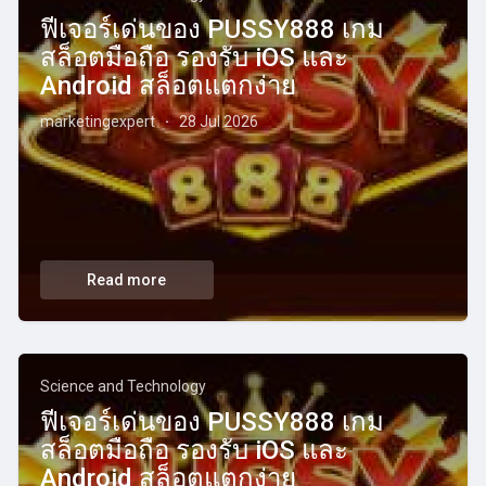
ฟีเจอร์เด่นของ PUSSY888 เกม
สล็อตมือถือ รองรับ iOS และ
Android สล็อตแตกง่าย
marketingexpert
28 Jul 2026
·
Read more
Science and Technology
ฟีเจอร์เด่นของ PUSSY888 เกม
สล็อตมือถือ รองรับ iOS และ
Android สล็อตแตกง่าย