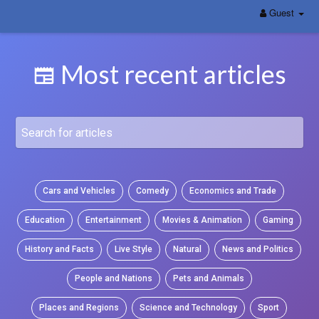
Guest
Most recent articles
Cars and Vehicles
Comedy
Economics and Trade
Education
Entertainment
Movies & Animation
Gaming
History and Facts
Live Style
Natural
News and Politics
People and Nations
Pets and Animals
Places and Regions
Science and Technology
Sport