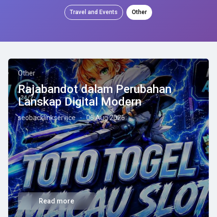
Travel and Events
Other
Other
Rajabandot dalam Perubahan
Lanskap Digital Modern
seobacklinkservice
06 Aug 2026
·
Read more