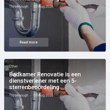
Throenough
03 Aug 2026
·
Read more
Other
Badkamer Renovatie is een
dienstverlener met een 5-
sterrenbeoordeling
Throenough
03 Aug 2026
·