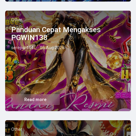
Other
Panduan Cepat Mengakses
PGWIN138
serepar444
05 Aug 2026
·
Read more
Other