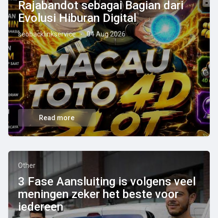
Rajabandot sebagai Bagian dari
Evolusi Hiburan Digital
seobacklinkservice
04 Aug 2026
·
Read more
Other
3 Fase Aansluiting is volgens veel
meningen zeker het beste voor
iedereen